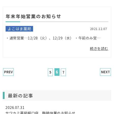
年末年始営業のお知らせ
よこはま薬局
2021.12.07
・通常営業…12/28（火）、12/29（水） ・午前のみ営業…12/30（木） ・休 業…12/31（金）、令和4年1/1（土）、1/2（日）、1/3（月）、1/4（火） ご不便ご迷惑おかけ致します。...
続きを読む
6
PREV
NEXT
5
7
最新の記事
2026.07.31
サワカミ薬局堀口店 臨時休業のお知らせ