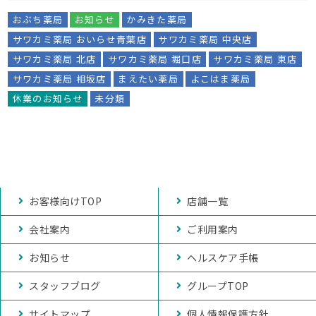
おぶち薬局
お知らせ
かみきた薬局
サワカミ薬局 おいらせ青葉店
サワカミ薬局 中央店
サワカミ薬局 北店
サワカミ薬局 堀口店
サワカミ薬局 東店
サワカミ薬局 相坂店
まえたい薬局
よこはま薬局
休業のお知らせ
未分類
お客様向けTOP
店舗一覧
会社案内
ご利用案内
お知らせ
ヘルスケア手帳
スタッフブログ
グループTOP
サイトマップ
個人情報保護方針