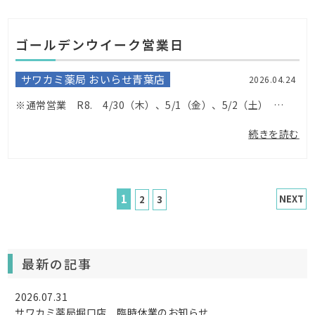
ゴールデンウイーク営業日
サワカミ薬局 おいらせ青葉店
2026.04.24
※通常営業 R8. 4/30（木）、5/1（金）、5/2（土） ※休業 R8，4/29（水）、5/3（日）、5/4（月）、5/6（水） ※当番日 Ｒ８，5/5（水） 9：00～17：00 ...
続きを読む
1
NEXT
2
3
最新の記事
2026.07.31
サワカミ薬局堀口店 臨時休業のお知らせ