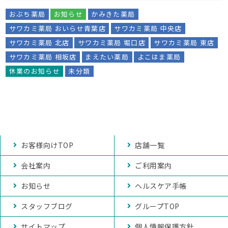
おぶち薬局
お知らせ
かみきた薬局
サワカミ薬局 おいらせ青葉店
サワカミ薬局 中央店
サワカミ薬局 北店
サワカミ薬局 堀口店
サワカミ薬局 東店
サワカミ薬局 相坂店
まえたい薬局
よこはま薬局
休業のお知らせ
未分類
お客様向けTOP
店舗一覧
会社案内
ご利用案内
お知らせ
ヘルスケア手帳
スタッフブログ
グループTOP
サイトマップ
個人情報保護方針